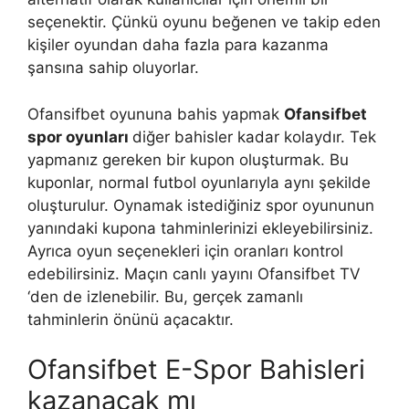
seçenektir. Çünkü oyunu beğenen ve takip eden
kişiler oyundan daha fazla para kazanma
şansına sahip oluyorlar.
Ofansifbet oyununa bahis yapmak
Ofansifbet
spor oyunları
diğer bahisler kadar kolaydır. Tek
yapmanız gereken bir kupon oluşturmak. Bu
kuponlar, normal futbol oyunlarıyla aynı şekilde
oluşturulur. Oynamak istediğiniz spor oyununun
yanındaki kupona tahminlerinizi ekleyebilirsiniz.
Ayrıca oyun seçenekleri için oranları kontrol
edebilirsiniz. Maçın canlı yayını Ofansifbet TV
‘den de izlenebilir. Bu, gerçek zamanlı
tahminlerin önünü açacaktır.
Ofansifbet E-Spor Bahisleri
kazanacak mı