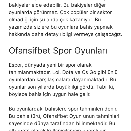
bakiyeler elde edebilir. Bu bakiyeler diğer
oyunlarda görünmez. Çok popüler bir sektör
olmadığı için şu anda çok kazanıyor. Bu
yazımızda sizlere bu oyunlara bahis yapmak
hakkında daha detaylı bilgi vermeye çalışacağız.
Ofansifbet Spor Oyunları
Espor, dünyada yeni bir spor olarak
tanımlanmaktadır. Lol, Dota ve Cs Go gibi ünlü
oyunlardan karşılaşmalara dayanmaktadır. Bu
oyunlar son yıllarda büyük ilgi gördü. Tabii ki,
böylece bahis için uygun hale gelir.
Bu oyunlardaki bahislere spor tahminleri denir.
Bu bahis türü, Ofansifbet Oyun unun tahminleri
sayesinde dünya tarafından bilinmektedir. Bu
alternatif olarak kullanıcılar için önemli bir