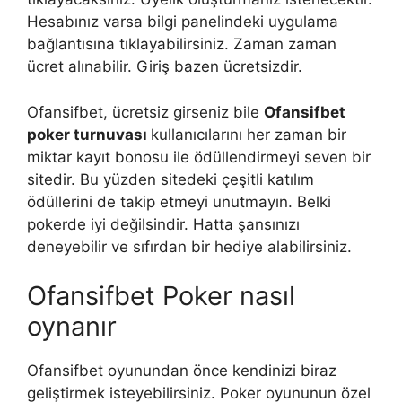
Hesabınız varsa bilgi panelindeki uygulama
bağlantısına tıklayabilirsiniz. Zaman zaman
ücret alınabilir. Giriş bazen ücretsizdir.
Ofansifbet, ücretsiz girseniz bile
Ofansifbet
poker turnuvası
kullanıcılarını her zaman bir
miktar kayıt bonosu ile ödüllendirmeyi seven bir
sitedir. Bu yüzden sitedeki çeşitli katılım
ödüllerini de takip etmeyi unutmayın. Belki
pokerde iyi değilsindir. Hatta şansınızı
deneyebilir ve sıfırdan bir hediye alabilirsiniz.
Ofansifbet Poker nasıl
oynanır
Ofansifbet oyunundan önce kendinizi biraz
geliştirmek isteyebilirsiniz. Poker oyununun özel