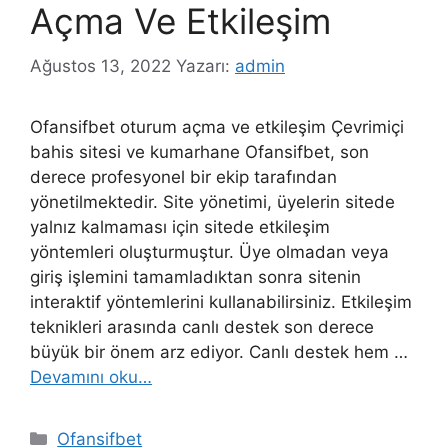
Açma Ve Etkileşim
Ağustos 13, 2022
Yazarı:
admin
Ofansifbet oturum açma ve etkileşim Çevrimiçi
bahis sitesi ve kumarhane Ofansifbet, son
derece profesyonel bir ekip tarafından
yönetilmektedir. Site yönetimi, üyelerin sitede
yalnız kalmaması için sitede etkileşim
yöntemleri oluşturmuştur. Üye olmadan veya
giriş işlemini tamamladıktan sonra sitenin
interaktif yöntemlerini kullanabilirsiniz. Etkileşim
teknikleri arasında canlı destek son derece
büyük bir önem arz ediyor. Canlı destek hem …
Devamını oku…
Kategoriler
Ofansifbet