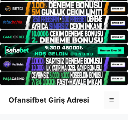
İçeriğe
atla
Ofansifbet Giriş Adresi
Menü