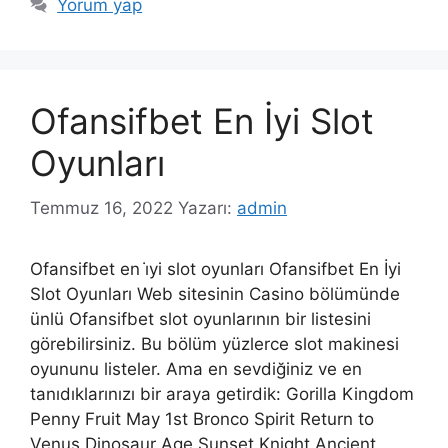
Yorum yap
Ofansifbet En İyi Slot
Oyunları
Temmuz 16, 2022
Yazarı:
admin
Ofansifbet en i̇yi slot oyunları Ofansifbet En İyi
Slot Oyunları Web sitesinin Casino bölümünde
ünlü Ofansifbet slot oyunlarının bir listesini
görebilirsiniz. Bu bölüm yüzlerce slot makinesi
oyununu listeler. Ama en sevdiğiniz ve en
tanıdıklarınızı bir araya getirdik: Gorilla Kingdom
Penny Fruit May 1st Bronco Spirit Return to
Venus Dinosaur Age Sunset Knight Ancient