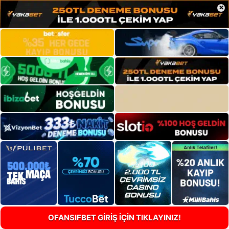
×
OFANSIFBET GİRİŞ İÇİN TIKLAYINIZ!