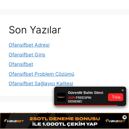
dolaşımı
Son Yazılar
Ofansifbet Adresi
Ofansifbet Giriş
Ofansifbet
Ofansifbet Problem Çözümü
Ofansifbet Sağlayıcı Kalitesi
Kategoriler
×