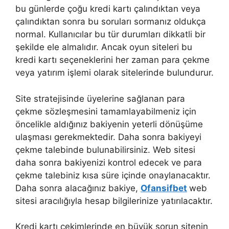
bu günlerde çoğu kredi kartı çalındıktan veya
çalındıktan sonra bu soruları sormanız oldukça
normal. Kullanıcılar bu tür durumları dikkatli bir
şekilde ele almalıdır. Ancak oyun siteleri bu
kredi kartı seçeneklerini her zaman para çekme
veya yatırım işlemi olarak sitelerinde bulundurur.
Site stratejisinde üyelerine sağlanan para
çekme sözleşmesini tamamlayabilmeniz için
öncelikle aldığınız bakiyenin yeterli dönüşüme
ulaşması gerekmektedir. Daha sonra bakiyeyi
çekme talebinde bulunabilirsiniz. Web sitesi
daha sonra bakiyenizi kontrol edecek ve para
çekme talebiniz kısa süre içinde onaylanacaktır.
Daha sonra alacağınız bakiye,
Ofansifbet
web
sitesi aracılığıyla hesap bilgilerinize yatırılacaktır.
Kredi kartı çekimlerinde en büyük sorun sitenin