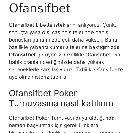
Ofansifbet
Ofansifbet Elbette isteklerini anlıyoruz. Çünkü
sonuçta yasa dışı casino sitelerinde bahis
bonusları günümüzde çok daha yüksek. Bunu
özellikle yabancı kumar sitelerine baktığımızda
Ofansifbet
görüyoruz. Özellikle Ofansifbet için
bahis oranları dediğimizde daha yüksek
seçeneklerle karşılaşıyoruz. Tabii ki Ofansifbet’e
üye olmak isteriz tabii ki.
Ofansifbet Poker
Turnuvasına nasıl katılırım
Ofansifbet Poker Turnuvası duyurulduğunda,
hemen başvurmak için gerekli linklere
tıklayacaksınız. Üyelik oluşturmanız istenecektir.