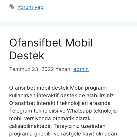
Yorum yap
Ofansifbet Mobil
Destek
Temmuz 23, 2022
Yazarı:
admin
Ofansifbet mobil destek Mobil programı
kullanırken interaktif destek de alabilirsiniz.
Ofansifbet interaktif teknolojileri arasında
Telegram teknolojisi ve Whatsapp teknolojisi
mobil versiyonda otomatik olarak
çalışabilmektedir. Tarayıcınız üzerinden
programa girebilir ve rastgele kayıt olmadan